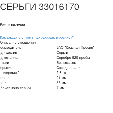
СЕРЬГИ 33016170
Есть в наличии
Как заказать оптом?
Как заказать в розницу?
Описание украшения
роизводитель
ЗАО "Красная Пресня"
ид изделия
Серьги
ид металла
Серебро 925 пробы
тавки
Без вставок
окрытие
Оксидирование
с изделия *
5.6 гр
ирина
21 мм
лина
33 мм
бочая зона серьги
7 мм