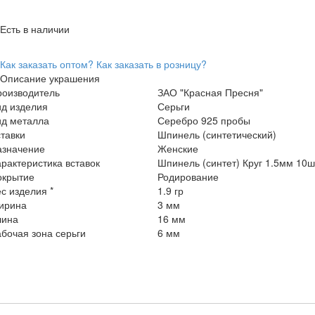
Есть в наличии
Как заказать оптом?
Как заказать в розницу?
Описание украшения
роизводитель
ЗАО "Красная Пресня"
ид изделия
Серьги
ид металла
Серебро 925 пробы
тавки
Шпинель (синтетический)
азначение
Женские
рактеристика вставок
Шпинель (синтет) Круг 1.5мм 10ш
окрытие
Родирование
с изделия *
1.9 гр
ирина
3 мм
лина
16 мм
бочая зона серьги
6 мм