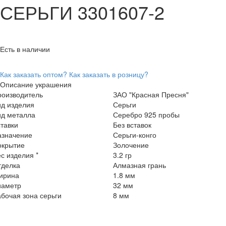
СЕРЬГИ 3301607-2
Есть в наличии
Как заказать оптом?
Как заказать в розницу?
Описание украшения
роизводитель
ЗАО "Красная Пресня"
ид изделия
Серьги
ид металла
Серебро 925 пробы
тавки
Без вставок
азначение
Серьги-конго
окрытие
Золочение
с изделия *
3.2 гр
тделка
Алмазная грань
ирина
1.8 мм
иаметр
32 мм
бочая зона серьги
8 мм