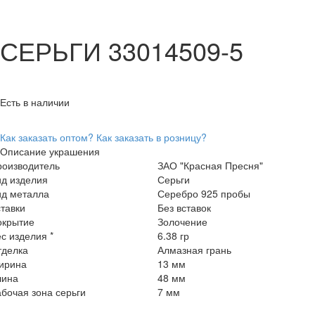
СЕРЬГИ 33014509-5
Есть в наличии
Как заказать оптом?
Как заказать в розницу?
Описание украшения
роизводитель
ЗАО "Красная Пресня"
ид изделия
Серьги
ид металла
Серебро 925 пробы
тавки
Без вставок
окрытие
Золочение
с изделия *
6.38 гр
тделка
Алмазная грань
ирина
13 мм
лина
48 мм
бочая зона серьги
7 мм