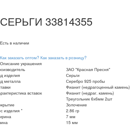
СЕРЬГИ 33814355
Есть в наличии
Как заказать оптом?
Как заказать в розницу?
Описание украшения
роизводитель
ЗАО "Красная Пресня"
ид изделия
Серьги
ид металла
Серебро 925 пробы
тавки
Фианит (недрагоценный камень)
рактеристика вставок
Фианит (недраг. камень)
Треугольник 6х6мм 2шт
окрытие
Золочение
с изделия *
2.86 гр
ирина
7 мм
лина
15 мм