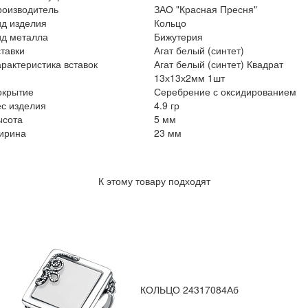
роизводитель
ЗАО "Красная Пресня"
ид изделия
Кольцо
ид металла
Бижутерия
тавки
Агат белый (синтет)
рактеристика вставок
Агат белый (синтет) Квадрат
13х13х2мм 1шт
окрытие
Серебрение с оксидированием
с изделия
4.9 гр
ысота
5 мм
ирина
23 мм
К этому товару подходят
КОЛЬЦО 24317084Аб