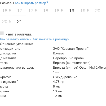
Размеры
Как выбрать размер?
16.5
17
17.5
18
18.5
19
19.5
20
20.5
21
- нет в наличии.
Как заказать оптом?
Как заказать в розницу?
Описание украшения
роизводитель
ЗАО "Красная Пресня"
ид изделия
Кольцо
ид металла
Серебро 925 пробы
тавки
Бирюза (синтетическая)
рактеристика вставок
Бирюза (синтет) Овал 14х10х5мм
1шт
окрытие
Оксидирование
с изделия *
4.78 гр
ысота
8 мм
ирина
18 мм
лина
12 мм