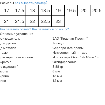
Размеры
Как выбрать размер?
17
17.5
18
18.5
19
19.5
20
20.5
21
21.5
22
22.5
23
Как заказать оптом?
Как заказать в розницу?
Описание украшения
роизводитель
ЗАО "Красная Пресня"
ид изделия
Кольцо
ид металла
Серебро 925 пробы
тавки
Искусственный янтарь
рактеристика вставок
Иск. янтарь Овал 14х10мм 1шт
окрытие
Оксидирование
с изделия *
3.88 гр
ысота
8 мм
ирина
18 мм
лина
12 мм