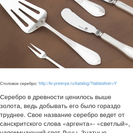
Столовое серебро:
http://kr-presnya.ru/katalog/?tablesilver=Y
Серебро в древности ценилось выше
золота, ведь добывать его было гораздо
труднее. Свое название серебро ведет от
санскритского слова «аргента»- «светлый»,
напоминающий свет Луны. Знатные