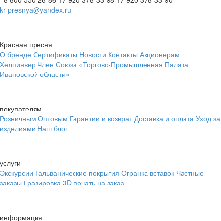
8 800 550-26-86
+7 920 378-33-98
+7 920 378-33-90
kr-presnya@yandex.ru
Красная пресня
О бренде
Сертификаты
Новости
Контакты
Акционерам
Хелпинвер
Член Союза «Торгово-Промышленная Палата
Ивановской области»
покупателям
Розничным
Оптовым
Гарантии и возврат
Доставка и оплата
Уход за
изделиями
Наш блог
услуги
Экскурсии
Гальванические покрытия
Огранка вставок
Частные
заказы
Гравировка
3D печать на заказ
информация