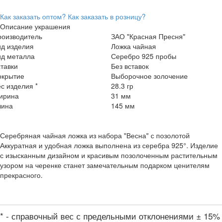
Как заказать оптом?
Как заказать в розницу?
Описание украшения
роизводитель
ЗАО "Красная Пресня"
ид изделия
Ложка чайная
ид металла
Серебро 925 пробы
тавки
Без вставок
окрытие
Выборочное золочение
с изделия *
28.3 гр
ирина
31 мм
лина
145 мм
Серебряная чайная ложка из набора "Весна" с позолотой
Аккуратная и удобная ложка выполнена из серебра 925°. Изделие
с изысканным дизайном и красивым позолоченным растительным
узором на черенке станет замечательным подарком ценителям
прекрасного.
* - справочный вес с предельными отклонениями ± 15%