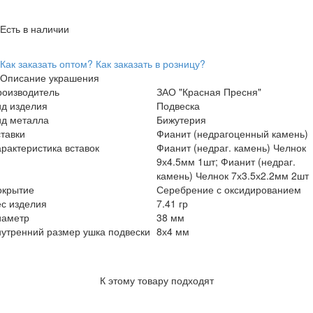
Есть в наличии
Как заказать оптом?
Как заказать в розницу?
Описание украшения
роизводитель
ЗАО "Красная Пресня"
ид изделия
Подвеска
ид металла
Бижутерия
тавки
Фианит (недрагоценный камень)
рактеристика вставок
Фианит (недраг. камень) Челнок
9х4.5мм 1шт; Фианит (недраг.
камень) Челнок 7х3.5х2.2мм 2шт
окрытие
Серебрение с оксидированием
с изделия
7.41 гр
иаметр
38 мм
утренний размер ушка подвески
8х4 мм
К этому товару подходят