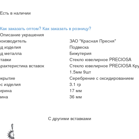
Есть в наличии
Как заказать оптом?
Как заказать в розницу?
Описание украшения
роизводитель
ЗАО "Красная Пресня"
ид изделия
Подвеска
ид металла
Бижутерия
тавки
Стекло ювелирное PRECIOSA
рактеристика вставок
Стекло ювелирное PRECIOSA Кру
1.5мм 9шт
окрытие
Серебрение с оксидированием
с изделия
3.1 гр
ирина
17 мм
лина
36 мм
С другими вставками