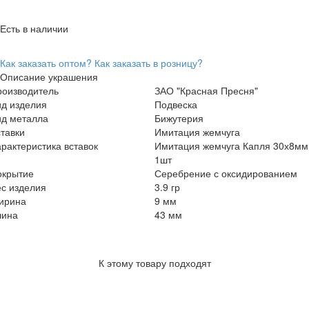
Есть в наличии
Как заказать оптом?
Как заказать в розницу?
Описание украшения
роизводитель
ЗАО "Красная Пресня"
ид изделия
Подвеска
ид металла
Бижутерия
тавки
Имитация жемчуга
рактеристика вставок
Имитация жемчуга Капля 30х8мм
1шт
окрытие
Серебрение с оксидированием
с изделия
3.9 гр
ирина
9 мм
лина
43 мм
К этому товару подходят