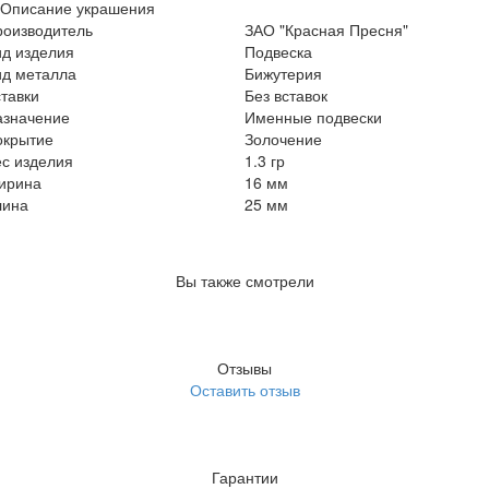
Описание украшения
роизводитель
ЗАО "Красная Пресня"
ид изделия
Подвеска
ид металла
Бижутерия
тавки
Без вставок
азначение
Именные подвески
окрытие
Золочение
с изделия
1.3 гр
ирина
16 мм
лина
25 мм
Вы также смотрели
Отзывы
Оставить отзыв
Гарантии