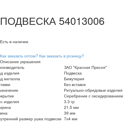
ПОДВЕСКА 54013006
Есть в наличии
Как заказать оптом?
Как заказать в розницу?
Описание украшения
роизводитель
ЗАО "Красная Пресня"
ид изделия
Подвеска
ид металла
Бижутерия
тавки
Без вставок
азначение
Ритуально-обрядовые изделия
окрытие
Серебрение с оксидированием
с изделия
3.3 гр
ирина
21.5 мм
лина
39 мм
утренний размер ушка подвески
7х4 мм