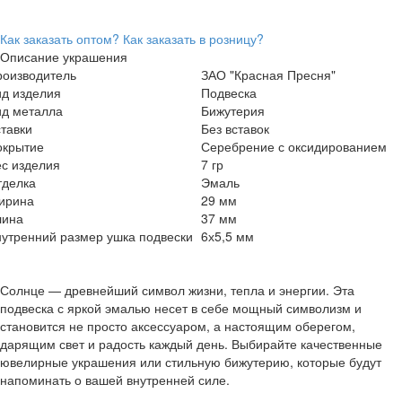
Как заказать оптом?
Как заказать в розницу?
Описание украшения
роизводитель
ЗАО "Красная Пресня"
ид изделия
Подвеска
ид металла
Бижутерия
тавки
Без вставок
окрытие
Серебрение с оксидированием
с изделия
7 гр
тделка
Эмаль
ирина
29 мм
лина
37 мм
утренний размер ушка подвески
6х5,5 мм
Солнце — древнейший символ жизни, тепла и энергии. Эта
подвеска с яркой эмалью несет в себе мощный символизм и
становится не просто аксессуаром, а настоящим оберегом,
дарящим свет и радость каждый день. Выбирайте качественные
ювелирные украшения или стильную бижутерию, которые будут
напоминать о вашей внутренней силе.