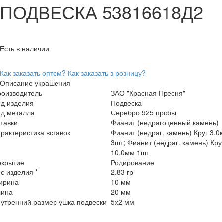
ПОДВЕСКА 53816618Д2
Есть в наличии
Как заказать оптом?
Как заказать в розницу?
Описание украшения
роизводитель
ЗАО "Красная Пресня"
ид изделия
Подвеска
ид металла
Серебро 925 пробы
тавки
Фианит (недрагоценный камень)
рактеристика вставок
Фианит (недраг. камень) Круг 3.
3шт; Фианит (недраг. камень) Кру
10.0мм 1шт
окрытие
Родирование
с изделия *
2.83 гр
ирина
10 мм
лина
20 мм
утренний размер ушка подвески
5х2 мм