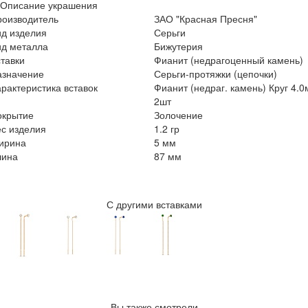
Описание украшения
роизводитель
ЗАО "Красная Пресня"
ид изделия
Серьги
ид металла
Бижутерия
тавки
Фианит (недрагоценный камень)
азначение
Серьги-протяжки (цепочки)
рактеристика вставок
Фианит (недраг. камень) Круг 4.
2шт
окрытие
Золочение
с изделия
1.2 гр
ирина
5 мм
лина
87 мм
С другими вставками
Вы также смотрели