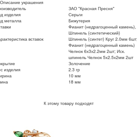
Описание украшения
роизводитель
ЗАО "Красная Пресня"
ид изделия
Серьги
ид металла
Бижутерия
тавки
Фианит (недрагоценный камень),
Шпинель (синтетический)
рактеристика вставок
Шпинель (синтет) Круг 2.0мм 6шт
Фианит (недрагоценный камень)
Челнок 6х3х2.2мм 2шт; Иск.
шпинель Челнок 5х2.5х2мм 2шт
окрытие
Золочение
с изделия
2.3 гр
ирина
10 мм
лина
18 мм
К этому товару подходят