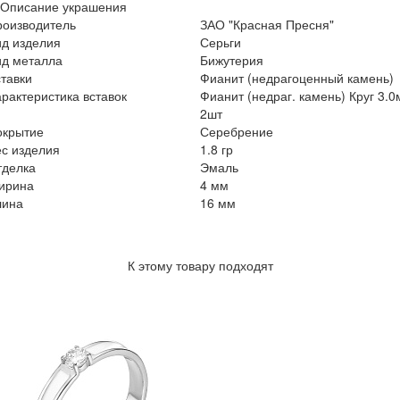
Описание украшения
роизводитель
ЗАО "Красная Пресня"
ид изделия
Серьги
ид металла
Бижутерия
тавки
Фианит (недрагоценный камень)
рактеристика вставок
Фианит (недраг. камень) Круг 3.
2шт
окрытие
Серебрение
с изделия
1.8 гр
тделка
Эмаль
ирина
4 мм
лина
16 мм
К этому товару подходят