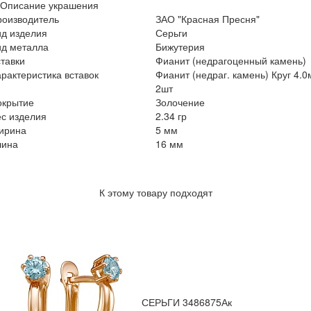
Описание украшения
роизводитель
ЗАО "Красная Пресня"
ид изделия
Серьги
ид металла
Бижутерия
тавки
Фианит (недрагоценный камень)
рактеристика вставок
Фианит (недраг. камень) Круг 4.
2шт
окрытие
Золочение
с изделия
2.34 гр
ирина
5 мм
лина
16 мм
К этому товару подходят
СЕРЬГИ 3486875Ак