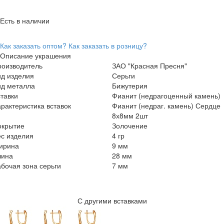
Есть в наличии
Как заказать оптом?
Как заказать в розницу?
Описание украшения
роизводитель
ЗАО "Красная Пресня"
ид изделия
Серьги
ид металла
Бижутерия
тавки
Фианит (недрагоценный камень)
рактеристика вставок
Фианит (недраг. камень) Сердце
8х8мм 2шт
окрытие
Золочение
с изделия
4 гр
ирина
9 мм
лина
28 мм
бочая зона серьги
7 мм
С другими вставками