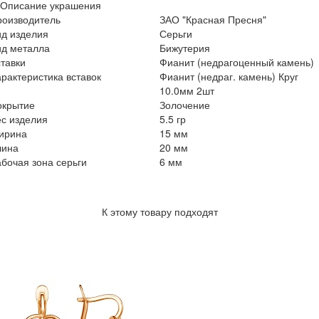
Описание украшения
роизводитель
ЗАО "Красная Пресня"
ид изделия
Серьги
ид металла
Бижутерия
тавки
Фианит (недрагоценный камень)
рактеристика вставок
Фианит (недраг. камень) Круг
10.0мм 2шт
окрытие
Золочение
с изделия
5.5 гр
ирина
15 мм
лина
20 мм
бочая зона серьги
6 мм
К этому товару подходят