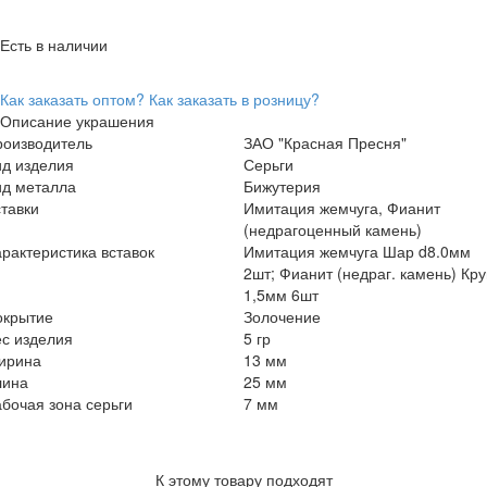
Есть в наличии
Как заказать оптом?
Как заказать в розницу?
Описание украшения
роизводитель
ЗАО "Красная Пресня"
ид изделия
Серьги
ид металла
Бижутерия
тавки
Имитация жемчуга, Фианит
(недрагоценный камень)
рактеристика вставок
Имитация жемчуга Шар d8.0мм
2шт; Фианит (недраг. камень) Кру
1,5мм 6шт
окрытие
Золочение
с изделия
5 гр
ирина
13 мм
лина
25 мм
бочая зона серьги
7 мм
К этому товару подходят