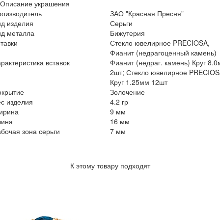
Описание украшения
роизводитель
ЗАО "Красная Пресня"
ид изделия
Серьги
ид металла
Бижутерия
тавки
Стекло ювелирное PRECIOSA,
Фианит (недрагоценный камень)
рактеристика вставок
Фианит (недраг. камень) Круг 8.
2шт; Стекло ювелирное PRECIO
Круг 1.25мм 12шт
окрытие
Золочение
с изделия
4.2 гр
ирина
9 мм
лина
16 мм
бочая зона серьги
7 мм
К этому товару подходят