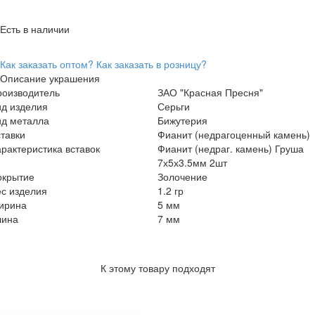
Есть в наличии
Как заказать оптом?
Как заказать в розницу?
Описание украшения
роизводитель
ЗАО "Красная Пресня"
ид изделия
Серьги
ид металла
Бижутерия
тавки
Фианит (недрагоценный камень)
рактеристика вставок
Фианит (недраг. камень) Груша
7х5х3.5мм 2шт
окрытие
Золочение
с изделия
1.2 гр
ирина
5 мм
лина
7 мм
К этому товару подходят