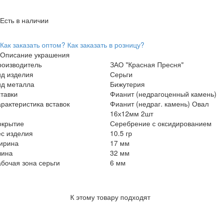
Есть в наличии
Как заказать оптом?
Как заказать в розницу?
Описание украшения
роизводитель
ЗАО "Красная Пресня"
ид изделия
Серьги
ид металла
Бижутерия
тавки
Фианит (недрагоценный камень)
рактеристика вставок
Фианит (недраг. камень) Овал
16х12мм 2шт
окрытие
Серебрение с оксидированием
с изделия
10.5 гр
ирина
17 мм
лина
32 мм
бочая зона серьги
6 мм
К этому товару подходят