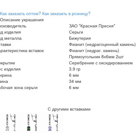
Как заказать оптом?
Как заказать в розницу?
Описание украшения
роизводитель
ЗАО "Красная Пресня"
ид изделия
Серьги
ид металла
Бижутерия
тавки
Фианит (недрагоценный камень)
рактеристика вставок
Фианит (недраг. камень)
Прямоугольник 8х6мм 2шт
окрытие
Серебрение с оксидированием
с изделия
3.9 гр
ирина
6 мм
лина
34 мм
бочая зона серьги
6 мм
С другими вставками