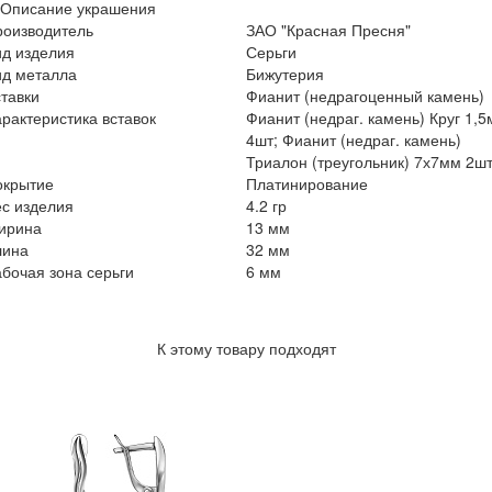
Описание украшения
роизводитель
ЗАО "Красная Пресня"
ид изделия
Серьги
ид металла
Бижутерия
тавки
Фианит (недрагоценный камень)
рактеристика вставок
Фианит (недраг. камень) Круг 1,
4шт; Фианит (недраг. камень)
Триалон (треугольник) 7х7мм 2ш
окрытие
Платинирование
с изделия
4.2 гр
ирина
13 мм
лина
32 мм
бочая зона серьги
6 мм
К этому товару подходят