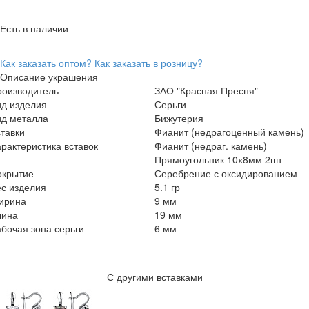
Есть в наличии
Как заказать оптом?
Как заказать в розницу?
Описание украшения
роизводитель
ЗАО "Красная Пресня"
ид изделия
Серьги
ид металла
Бижутерия
тавки
Фианит (недрагоценный камень)
рактеристика вставок
Фианит (недраг. камень)
Прямоугольник 10х8мм 2шт
окрытие
Серебрение с оксидированием
с изделия
5.1 гр
ирина
9 мм
лина
19 мм
бочая зона серьги
6 мм
С другими вставками