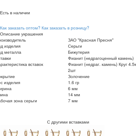
Есть в наличии
Как заказать оптом?
Как заказать в розницу?
Описание украшения
роизводитель
ЗАО "Красная Пресня"
ид изделия
Серьги
ид металла
Бижутерия
тавки
Фианит (недрагоценный камень)
рактеристика вставок
Фианит (недраг. камень) Круг 4.
2шт
окрытие
Золочение
с изделия
1.6 гр
ирина
6 мм
лина
14 мм
бочая зона серьги
7 мм
С другими вставками