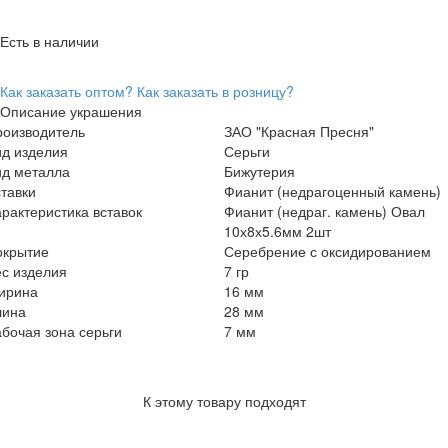
Есть в наличии
Как заказать оптом?
Как заказать в розницу?
Описание украшения
роизводитель
ЗАО "Красная Пресня"
ид изделия
Серьги
ид металла
Бижутерия
тавки
Фианит (недрагоценный камень)
рактеристика вставок
Фианит (недраг. камень) Овал
10х8х5.6мм 2шт
окрытие
Серебрение с оксидированием
с изделия
7 гр
ирина
16 мм
лина
28 мм
бочая зона серьги
7 мм
К этому товару подходят