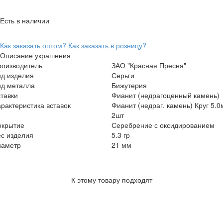
Есть в наличии
Как заказать оптом?
Как заказать в розницу?
Описание украшения
роизводитель
ЗАО "Красная Пресня"
ид изделия
Серьги
ид металла
Бижутерия
тавки
Фианит (недрагоценный камень)
рактеристика вставок
Фианит (недраг. камень) Круг 5.
2шт
окрытие
Серебрение с оксидированием
с изделия
5.3 гр
иаметр
21 мм
К этому товару подходят