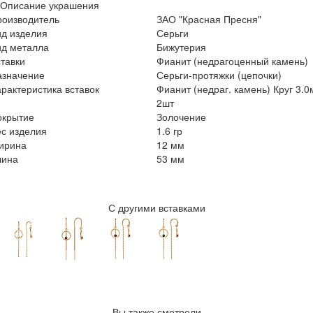
Описание украшения
роизводитель
ЗАО "Красная Пресня"
ид изделия
Серьги
ид металла
Бижутерия
тавки
Фианит (недрагоценный камень)
азначение
Серьги-протяжки (цепочки)
рактеристика вставок
Фианит (недраг. камень) Круг 3.
2шт
окрытие
Золочение
с изделия
1.6 гр
ирина
12 мм
лина
53 мм
С другими вставками
Вы также смотрели