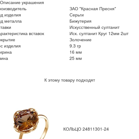
Описание украшения
роизводитель
ЗАО "Красная Пресня"
ид изделия
Серьги
ид металла
Бижутерия
тавки
Искусственный султанит
рактеристика вставок
Иск. султанит Круг 12мм 2шт
окрытие
Золочение
с изделия
9.3 гр
ирина
16 мм
лина
25 мм
К этому товару подходят
КОЛЬЦО 24811301-24