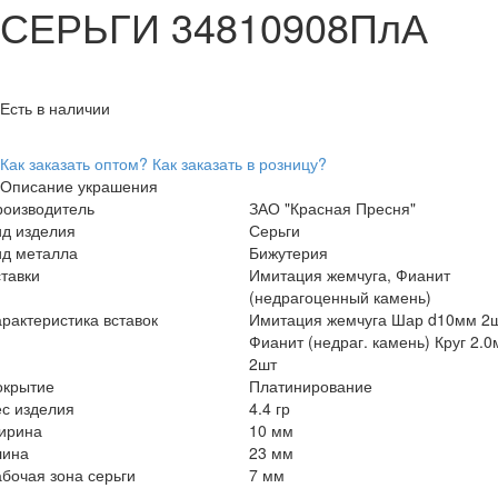
СЕРЬГИ 34810908ПлА
Есть в наличии
Как заказать оптом?
Как заказать в розницу?
Описание украшения
роизводитель
ЗАО "Красная Пресня"
ид изделия
Серьги
ид металла
Бижутерия
тавки
Имитация жемчуга, Фианит
(недрагоценный камень)
рактеристика вставок
Имитация жемчуга Шар d10мм 2ш
Фианит (недраг. камень) Круг 2.
2шт
окрытие
Платинирование
с изделия
4.4 гр
ирина
10 мм
лина
23 мм
бочая зона серьги
7 мм