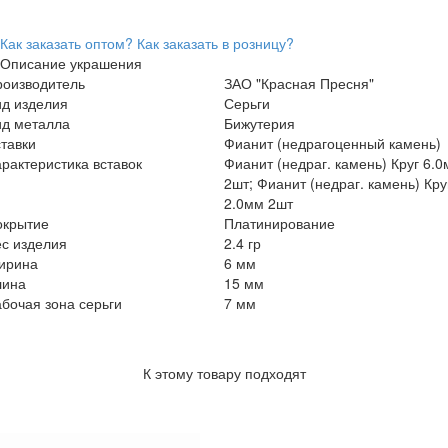
Как заказать оптом?
Как заказать в розницу?
Описание украшения
роизводитель
ЗАО "Красная Пресня"
ид изделия
Серьги
ид металла
Бижутерия
тавки
Фианит (недрагоценный камень)
рактеристика вставок
Фианит (недраг. камень) Круг 6.
2шт; Фианит (недраг. камень) Кру
2.0мм 2шт
окрытие
Платинирование
с изделия
2.4 гр
ирина
6 мм
лина
15 мм
бочая зона серьги
7 мм
К этому товару подходят