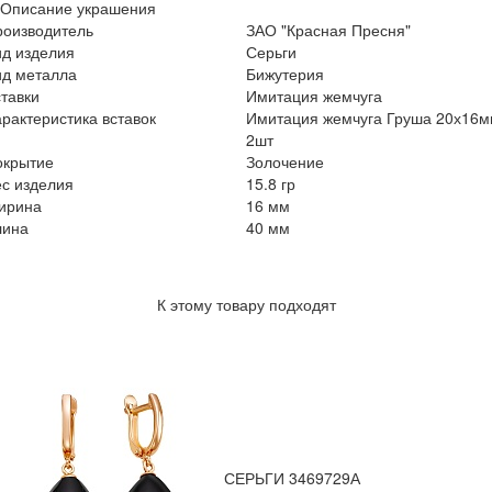
Описание украшения
роизводитель
ЗАО "Красная Пресня"
ид изделия
Серьги
ид металла
Бижутерия
тавки
Имитация жемчуга
рактеристика вставок
Имитация жемчуга Груша 20х16
2шт
окрытие
Золочение
с изделия
15.8 гр
ирина
16 мм
лина
40 мм
К этому товару подходят
СЕРЬГИ 3469729А