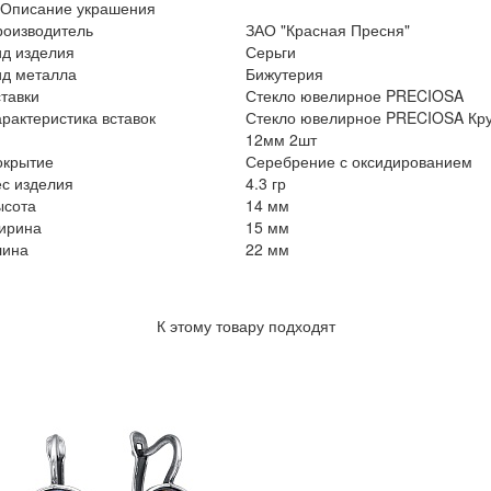
Описание украшения
роизводитель
ЗАО "Красная Пресня"
ид изделия
Серьги
ид металла
Бижутерия
тавки
Стекло ювелирное PRECIOSA
рактеристика вставок
Стекло ювелирное PRECIOSA Кру
12мм 2шт
окрытие
Серебрение с оксидированием
с изделия
4.3 гр
ысота
14 мм
ирина
15 мм
лина
22 мм
К этому товару подходят