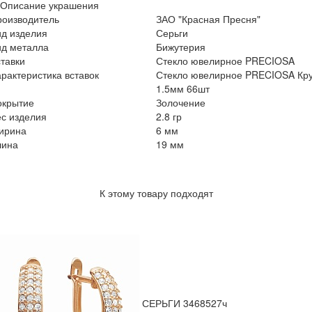
Описание украшения
роизводитель
ЗАО "Красная Пресня"
ид изделия
Серьги
ид металла
Бижутерия
тавки
Стекло ювелирное PRECIOSA
рактеристика вставок
Стекло ювелирное PRECIOSA Кру
1.5мм 66шт
окрытие
Золочение
с изделия
2.8 гр
ирина
6 мм
лина
19 мм
К этому товару подходят
СЕРЬГИ 3468527ч