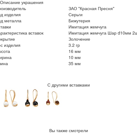
Описание украшения
роизводитель
ЗАО "Красная Пресня"
ид изделия
Серьги
ид металла
Бижутерия
тавки
Имитация жемчуга
рактеристика вставок
Имитация жемчуга Шар d10мм 2
окрытие
Золочение
с изделия
3.2 гр
ысота
16 мм
ирина
10 мм
лина
35 мм
С другими вставками
Вы также смотрели