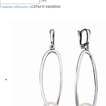
Главная
→
Каталог
→
СЕРЬГИ 3463650К