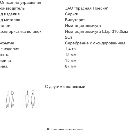
Описание украшения
роизводитель
ЗАО "Красная Пресня"
ид изделия
Серьги
ид металла
Бижутерия
тавки
Имитация жемчуга
рактеристика вставок
Имитация жемчуга Шар d10.0мм
2шт
окрытие
Серебрение с оксидированием
с изделия
1.4 гр
ысота
12 мм
ирина
15 мм
лина
67 мм
С другими вставками
Вы также смотрели