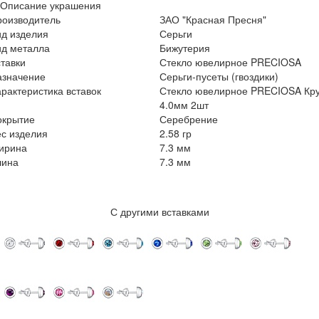
Описание украшения
роизводитель
ЗАО "Красная Пресня"
ид изделия
Серьги
ид металла
Бижутерия
тавки
Стекло ювелирное PRECIOSA
азначение
Серьги-пусеты (гвоздики)
рактеристика вставок
Стекло ювелирное PRECIOSA Кру
4.0мм 2шт
окрытие
Серебрение
с изделия
2.58 гр
ирина
7.3 мм
лина
7.3 мм
С другими вставками