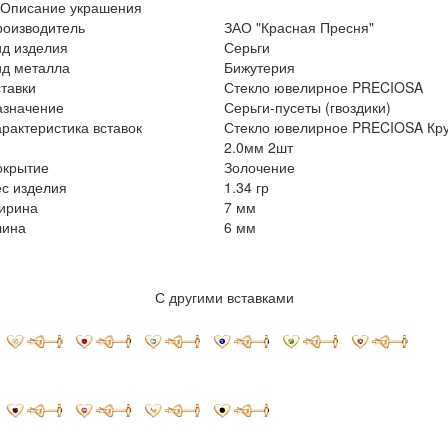
Описание украшения
роизводитель
ЗАО "Красная Пресня"
ид изделия
Серьги
ид металла
Бижутерия
тавки
Стекло ювелирное PRECIOSA
азначение
Серьги-пусеты (гвоздики)
рактеристика вставок
Стекло ювелирное PRECIOSA Кру
2.0мм 2шт
окрытие
Золочение
с изделия
1.34 гр
ирина
7 мм
лина
6 мм
С другими вставками