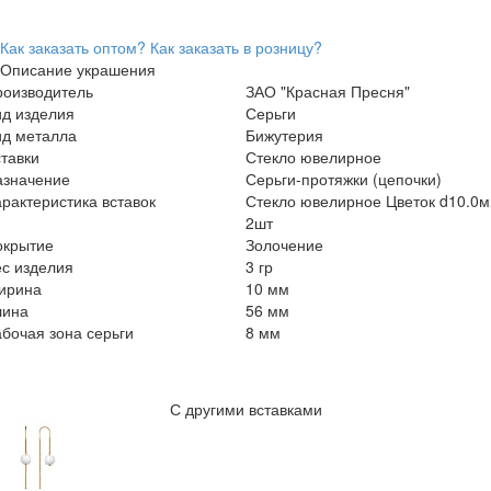
Как заказать оптом?
Как заказать в розницу?
Описание украшения
роизводитель
ЗАО "Красная Пресня"
ид изделия
Серьги
ид металла
Бижутерия
тавки
Стекло ювелирное
азначение
Серьги-протяжки (цепочки)
рактеристика вставок
Стекло ювелирное Цветок d10.0
2шт
окрытие
Золочение
с изделия
3 гр
ирина
10 мм
лина
56 мм
бочая зона серьги
8 мм
С другими вставками