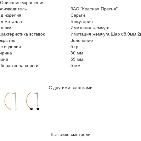
Описание украшения
роизводитель
ЗАО "Красная Пресня"
ид изделия
Серьги
ид металла
Бижутерия
тавки
Имитация жемчуга
рактеристика вставок
Имитация жемчуга Шар d8.0мм 2
окрытие
Золочение
с изделия
5 гр
ирина
30 мм
лина
55 мм
бочая зона серьги
5 мм
С другими вставками
Вы также смотрели