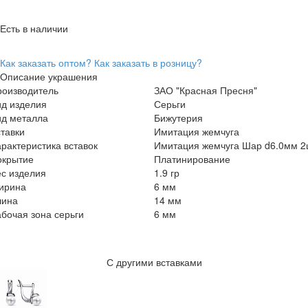
Есть в наличии
Как заказать оптом?
Как заказать в розницу?
Описание украшения
роизводитель
ЗАО "Красная Пресня"
ид изделия
Серьги
ид металла
Бижутерия
тавки
Имитация жемчуга
рактеристика вставок
Имитация жемчуга Шар d6.0мм 2
окрытие
Платинирование
с изделия
1.9 гр
ирина
6 мм
лина
14 мм
бочая зона серьги
6 мм
С другими вставками