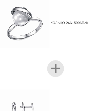
КОЛЬЦО 24615996ПлК