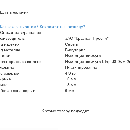
Есть в наличии
Как заказать оптом?
Как заказать в розницу?
Описание украшения
роизводитель
ЗАО "Красная Пресня"
ид изделия
Серьги
ид металла
Бижутерия
тавки
Имитация жемчуга
рактеристика вставок
Имитация жемчуга Шар d8.0мм 2
окрытие
Платинирование
с изделия
4.3 гр
ирина
10 мм
лина
18 мм
бочая зона серьги
6 мм
К этому товару подходят