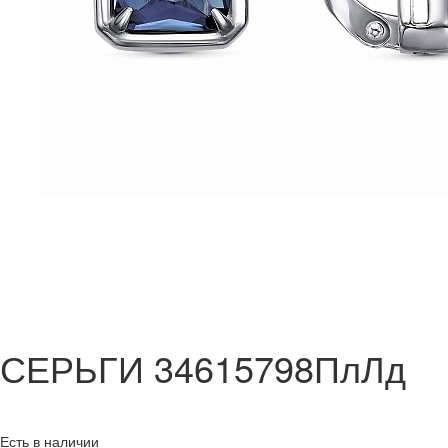
СЕРЬГИ 34615798ПлЛд
Есть в наличии