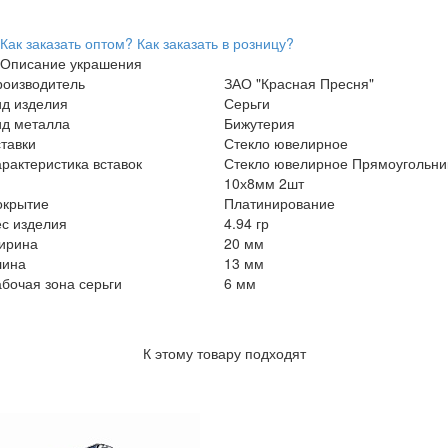
Как заказать оптом?
Как заказать в розницу?
Описание украшения
роизводитель
ЗАО "Красная Пресня"
ид изделия
Серьги
ид металла
Бижутерия
тавки
Стекло ювелирное
рактеристика вставок
Стекло ювелирное Прямоугольни
10х8мм 2шт
окрытие
Платинирование
с изделия
4.94 гр
ирина
20 мм
лина
13 мм
бочая зона серьги
6 мм
К этому товару подходят