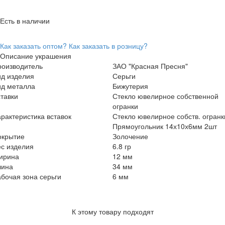
Есть в наличии
Как заказать оптом?
Как заказать в розницу?
Описание украшения
роизводитель
ЗАО "Красная Пресня"
ид изделия
Серьги
ид металла
Бижутерия
тавки
Стекло ювелирное собственной
огранки
рактеристика вставок
Стекло ювелирное собств. огранк
Прямоугольник 14х10х6мм 2шт
окрытие
Золочение
с изделия
6.8 гр
ирина
12 мм
лина
34 мм
бочая зона серьги
6 мм
К этому товару подходят